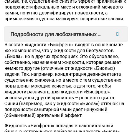
смыва, т.е. существенно снизить эффект прилипания к
поверхности фекальных масс и отложений мочевого
камня, попутно дезинфицирует поверхности, а
применяемая отдушка маскирует неприятные запахи.
Подробности для любознательных ...
В состав жидкости «Биофреш» входят в основном те
же компоненты, что у жидкости для биотуалетов
«Биола», но в других пропорциях. Это обусловлено,
собственно, назначением жидкости, которая решает
немного другие (отличные от жидкости «Биолы»)
задачи. Так, например, концентрация дезинфектанта
существенно снижена, но вместе с тем существенно
повышены моющие качества, а для того, чтобы
жидкости различать, для жидкости «Биофреш»
используется другой краситель – розового цвета.
Синий (например, как у жидкости «Биола») оттенок на
поверхности санитарной чаши дает ненужный
(обманчивый) зрительный эффект.
Жидкость «Биофреш» попадая в накопительный
бачок, в который уже добавлена жидкость «Биола»,